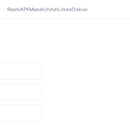
Resmi
APK
Masuk
Unduh
Lokasi
Diskusi